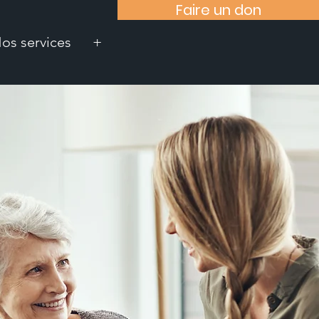
Faire un don
os services
+