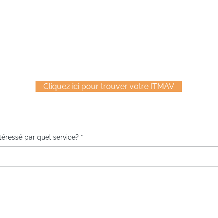
Ce service vous intéresse?
Contactez-nous maintenant
Cliquez ici pour trouver votre ITMAV
téressé par quel service?
*