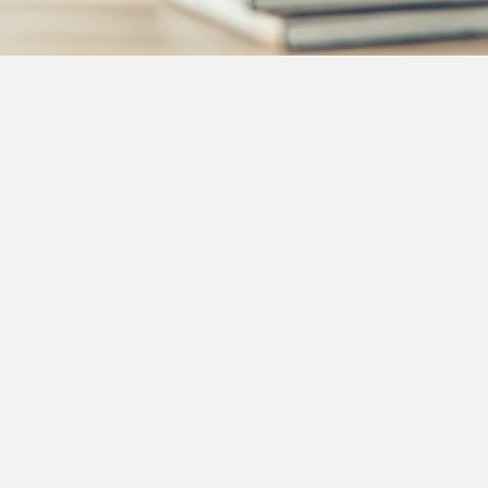
uprès des
n de