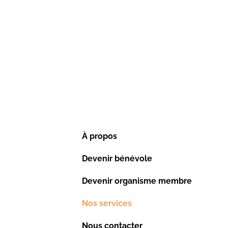
À propos
ay.com
Devenir bénévole
 Chicoutimi, QC, G7H 2A3
Devenir organisme membre
Nos services
Nous contacter