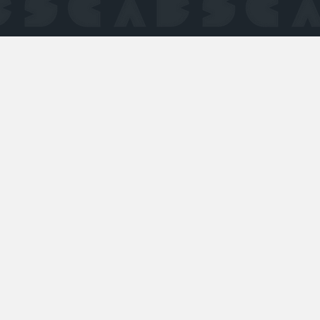
Quel est l
personnes
vulnérabil