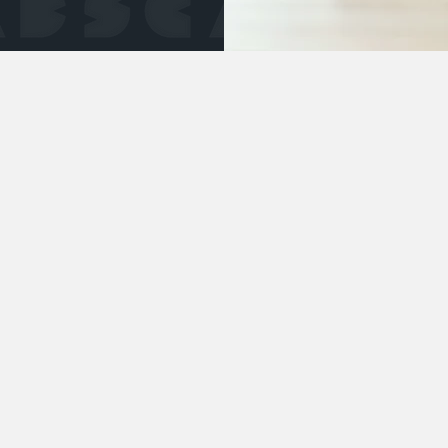
e rôle des ITMAV a
 aînées en situatio
ité?